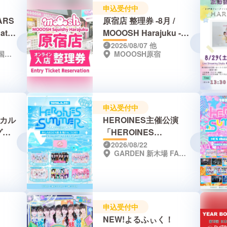
申込受付中
ARS
原宿店 整理券 -8月 /
at
MOOOSH Harajuku -
Y-
Entry Ticket
2026/08/07
他
パシフィコ横浜 国立大ホール
MOOOSH原宿
Reservation - Aug.
DAY-
AN
申込受付中
ジカル
HEROINES主催公演
グ・
「HEROINES
SUMMER 納涼編」
2026/08/22
GARDEN 新木場 FACTORY
申込受付中
NEW!よるふぃく！