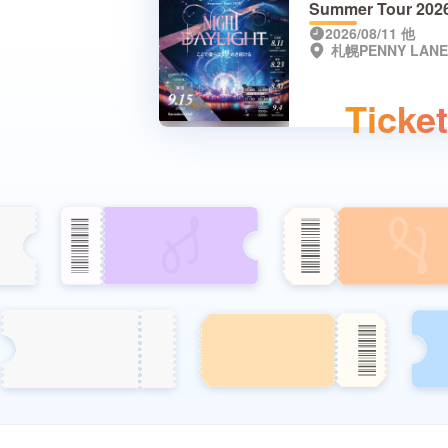
Summer Tour 202
「NIGHT DAYLIG
2026/08/11
他
札幌PENNY LANE
ここで僕らは煌め
ける〜」
Tick