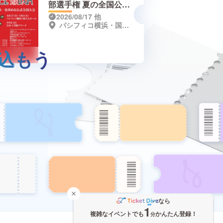
部選手権 夏の全国公式
大会 【全国準決勝大
2026/08/17
他
パシフィコ横浜・国立大ホール
会】
込もう
なら
1
複雑なイベントでも
かんたん登録！
分