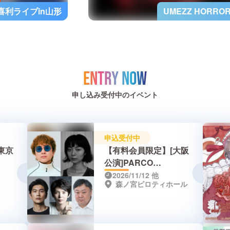
喜利ライブin山形
UMEZZ HORR
ENTRY NOW
申し込み受付中のイベント
申込受付中
東京
【有料会員限定】[大阪
公演]PARCO
『髪結
PRODUCE 2026『髪結
2026/11/12
他
森ノ宮ピロティホール
いの亭主』