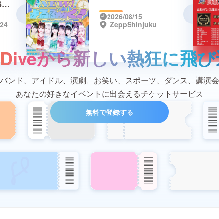
6
HT〜
2026/08/15
24
ZeppShinjuku
き続
etDiveから
新しい熱狂に飛び
バンド、アイドル、演劇、お笑い、スポーツ、ダンス、講演会
あなたの好きなイベントに出会えるチケットサービス
無料で登録する