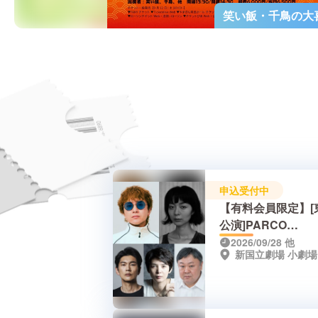
笑い飯・千鳥の大
申込受付中
【有料会員限定】[
公演]PARCO
PRODUCE 2026
2026/09/28
他
新国立劇場 小劇場
いの亭主』