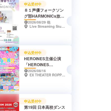
申込受付中
８１声優フォークソン
グ部HARMONICs放課
後青春ライブvol.9
2026/08/29
他
Live Streaming Studio春の小川
申込受付中
HEROINES主催公演
「HEROINES
SUMMER2026 DAY2」
2026/08/16
EX THEATER ROPPONGI
申込受付中
第19回 日本高校ダンス