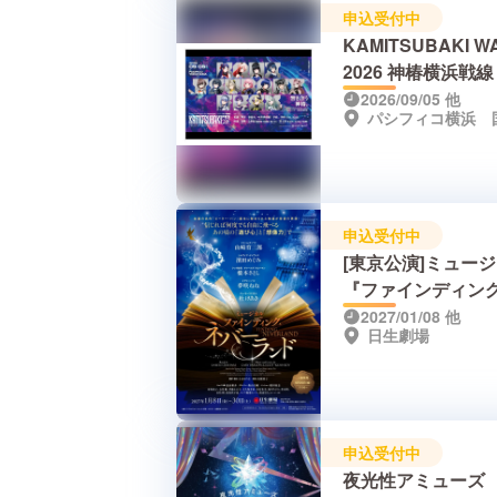
申込受付中
KAMITSUBAKI W
2026 神椿横浜戦線 
パシフィコ横浜 DA
2026/09/05
他
1「KAMITSUBAKI
FES '26 FIELD OF
RESONANCE」 / 
2 花譜 5th ONE-M
LIVE「宿声 / 深愛
申込受付中
（巡）」
[東京公演]ミュー
『ファインディン
ネバーランド』
2027/01/08
他
日生劇場
申込受付中
夜光性アミューズ