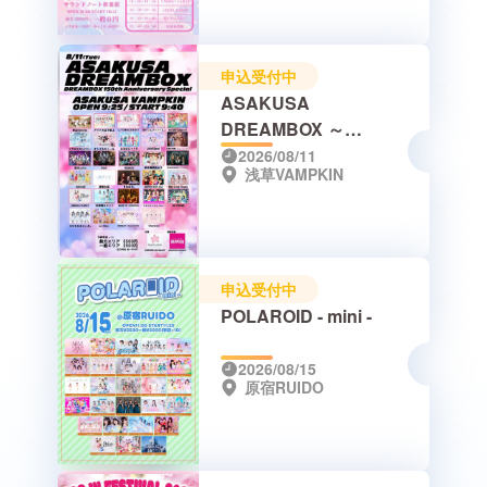
申込受付中
ASAKUSA
DREAMBOX ～
DREAMBOX 150th
2026/08/11
浅草VAMPKIN
Anniversary Special～
申込受付中
POLAROID - mini -
2026/08/15
原宿RUIDO