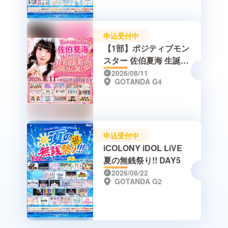
申込受付中
【1部】ポジティブモン
スター 佐伯夏海 生誕祭
2026 佐伯夏海あいどる
2026/08/11
GOTANDA G4
伝説♡ 〜キミにとど
け！Blooming Pink
Magic〜
申込受付中
iCOLONY iDOL LiVE
夏の無銭祭り!! DAY5
2026/08/22
GOTANDA G2