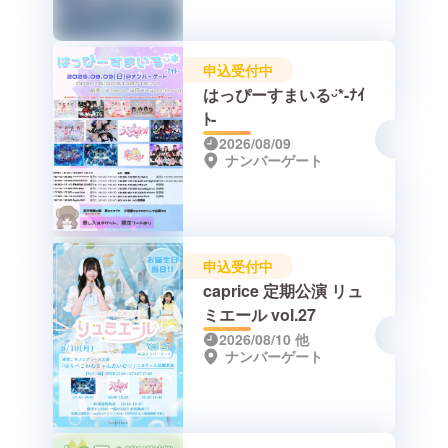
申込受付中
はっぴーすまいるᵕ̈*-ﾅｲ
ﾄ-
2026/08/09
ナンバーゲート
申込受付中
caprice 定期公演 リュ
ミエール vol.27
2026/08/10
他
ナンバーゲート