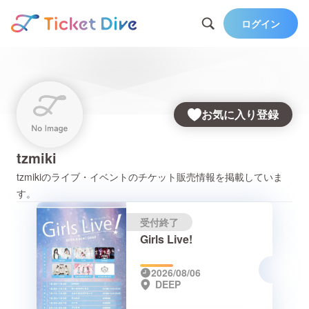
ログイン
お気に入り登録
tzmiki
tzmiki
のライブ・イベントのチケット販売情報を掲載していま
す。
受付終了
Girls Live!
2026/08/06
DEEP