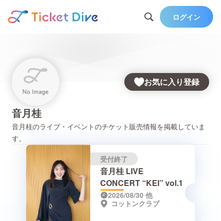
ログイン
お気に入り登録
音月桂
音月桂
のライブ・イベントのチケット販売情報を掲載していま
す。
受付終了
音月桂 LIVE
CONCERT “KEI” vol.1
2026/08/30
他
コットンクラブ