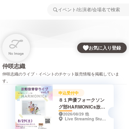
お気に入り登録
仲咲志織
仲咲志織
のライブ・イベントのチケット販売情報を掲載していま
す。
申込受付中
８１声優フォークソン
グ部HARMONICs放課
後青春ライブvol.9
2026/08/29
他
Live Streaming Studio春の小川