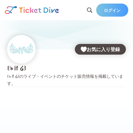
ログイン
お気に入り登録
꒰ঌ if ໒꒱
꒰ঌ if ໒꒱
のライブ・イベントのチケット販売情報を掲載していま
す。