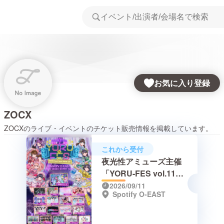
お気に入り登録
ZOCX
ZOCX
のライブ・イベントのチケット販売情報を掲載しています。
これから受付
夜光性アミューズ主催
「YORU-FES vol.11
~0915TourFinal決起会
2026/09/11
Spotify O-EAST
SP~」