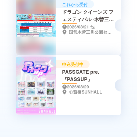
これから受付
ドラゴン クイーンズ フ
ェスティバル -木曽三川
アイドル夏祭り2026
2026/08/21
他
国営木曽三川公園センター（岐阜県海津市海津町油島255-3）
申込受付中
PASSGATE pre.
『PASSUP』
2026/08/29
心斎橋SUNHALL