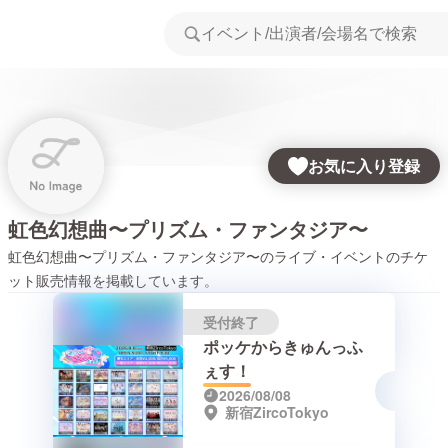
お気に入り登録
虹色幻想曲〜プリズム・ファンタジア〜
虹色幻想曲〜プリズム・ファンタジア〜
のライブ・イベントのチケ
ット販売情報を掲載しています。
受付終了
ポッケからきゅんっふ
ぇす！
2026/08/08
新宿ZircoTokyo