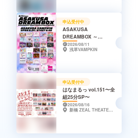
申込受付中
ASAKUSA
DREAMBOX ～
DREAMBOX 150th
2026/08/11
浅草VAMPKIN
Anniversary Special～
申込受付中
はなまるっ vol.151〜全
組25分SP〜
2026/08/16
新橋 ZEAL THEATER TOKYO