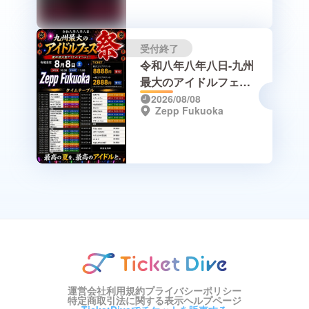
受付終了
令和八年八年八日-九州
最大のアイドルフェス
『祭』-
2026/08/08
Zepp Fukuoka
運営会社
利用規約
プライバシーポリシー
特定商取引法に関する表示
ヘルプページ