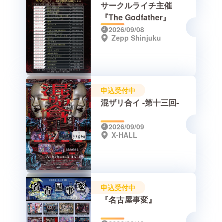
サークルライチ主催
『The Godfather』
2026/09/08
Zepp Shinjuku
申込受付中
混ザリ合イ -第十三回-
2026/09/09
X-HALL
申込受付中
『名古屋事変』