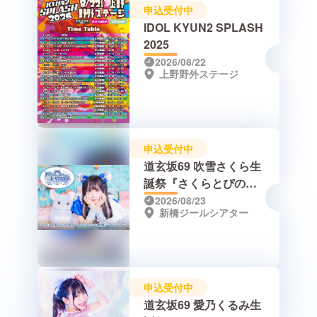
申込受付中
IDOL KYUN2 SPLASH
2025
2026/08/22
上野野外ステージ
申込受付中
道玄坂69 吹雪さくら生
誕祭『さくらとぴのの
大冒険～革命を起こす
2026/08/23
新橋ジールシアター
よ～』
申込受付中
道玄坂69 愛乃くるみ生