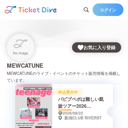
ログイン
お気に入り登録
MEWCATUNE
MEWCATUNE
のライブ・イベントのチケット販売情報を掲載し
ています。
申込受付中
パピプペポは難しい凱
旋ツアー2026
「teenage~まだまだお
2026/08/22
新潟CLUB RIVERST
年玉が欲しいお年頃~」
新潟公演-day-