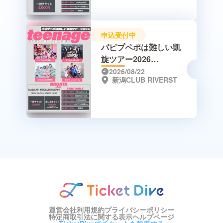
申込受付中
パピプペポは難しい凱
旋ツアー2026
「teenage~まだまだお
2026/08/22
新潟CLUB RIVERST
年玉が欲しいお年頃~」
新潟公演-night-
運営会社
利用規約
プライバシーポリシー
特定商取引法に関する表示
ヘルプページ