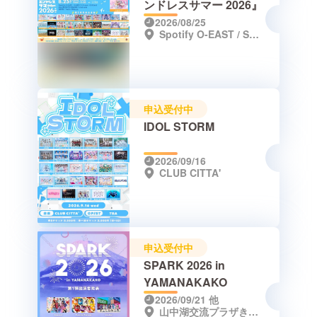
ンドレスサマー 2026』
2026/08/25
Spotify O-EAST / Spotify O-WEST / Spotify O-nest / Spotify O-Crest / duo MUSIC EXCHANGE / clubasia / WOMB / Veats Shibuya
申込受付中
IDOL STORM
2026/09/16
CLUB CITTA'
申込受付中
SPARK 2026 in
YAMANAKAKO
2026/09/21
他
山中湖交流プラザきらら