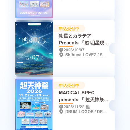
申込受付中
衛星とカラテア
Presents 「超 明星現象
2026」
2026/10/07
Shibuya LOVEZ / Spotify O-EAST / WOMBLIVE / Spotify O-nest / Spotify O-Crest / VIDENT / LIVE STAGE GUILTY / Studio Freedom / THE GAME / RING / CHELSEA HOTEL / Star lounge / TAKEOFF7 / CHIC HALL
申込受付中
MAGICAL SPEC
presents 「 超天神祭
2026」
2026/11/22
他
DRUM LOGOS / DRUM Be-1 / DRUM SON ※3会場連動サーキット