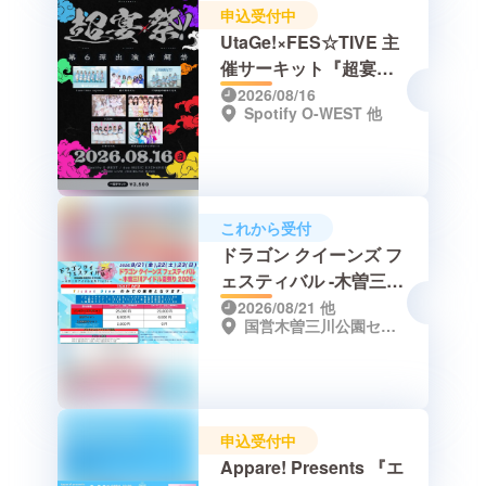
申込受付中
UtaGe!×FES☆TIVE 主
催サーキット『超宴
祭！』
2026/08/16
Spotify O-WEST 他
これから受付
ドラゴン クイーンズ フ
ェスティバル -木曽三川
アイドル夏祭り2026
2026/08/21
他
国営木曽三川公園センター（岐阜県海津市海津町油島255-3）
申込受付中
Appare! Presents 『エ