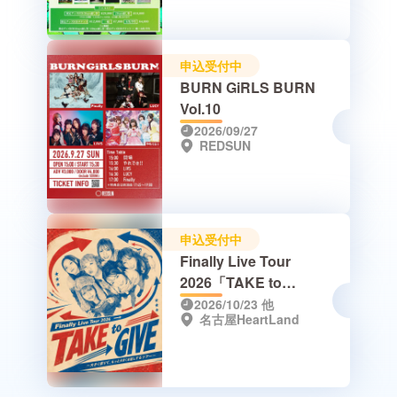
申込受付中
BURN GiRLS BURN
Vol.10
2026/09/27
REDSUN
申込受付中
Finally Live Tour
2026「TAKE to
GIVE」〜大きく借り
2026/10/23
他
名古屋HeartLand
て、もっと大きくお返
しするツアー〜 【1周
目】