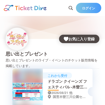
ログイン
お気に入り登録
思い出とプレゼント
思い出とプレゼント
のライブ・イベントのチケット販売情報を
掲載しています。
これから受付
ドラゴン クイーンズ フ
ェスティバル -木曽三川
アイドル夏祭り2026
2026/08/21
他
国営木曽三川公園センター（岐阜県海津市海津町油島255-3）