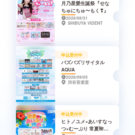
月乃星愛生誕祭『せな
ちゅにちゅ〜もく❣』
2026/08/31
SHIBUYA VIDENT
申込受付中
バズバズリサイタル
AQUA
2026/09/05
渋谷音楽堂
申込受付中
ヒトノユメ×あいすなっ
つ×むーぷり 常夏🌺あ