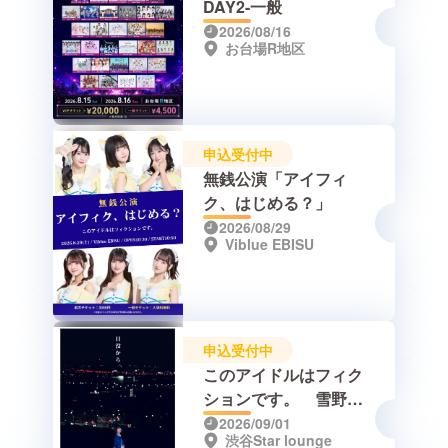
DAY2-一般
2026/08/16
お台場R地区
申込受付中
無銭公演「アイフィ
ク、はじめる？」
2026/08/29
Viblue EBISU
申込受付中
このアイドルはフィク
ションです。 雪野純
生誕祭 2026『日没か
2026/09/01
渋谷Star lounge
ら。』