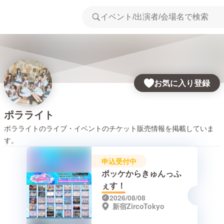
お気に入り登録
ポラライト
ポラライト
のライブ・イベントのチケット販売情報を掲載していま
す。
申込受付中
ポッケからきゅんっふ
ぇす！
2026/08/08
新宿ZircoTokyo