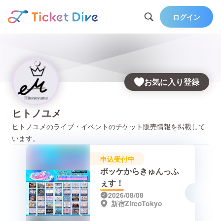
ログイン
お気に入り登録
ヒトノユメ
ヒトノユメ
のライブ・イベントのチケット販売情報を掲載して
います。
申込受付中
ポッケからきゅんっふ
ぇす！
2026/08/08
新宿ZircoTokyo