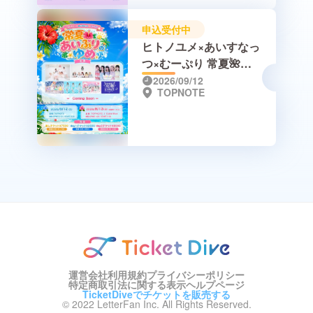
申込受付中
ヒトノユメ×あいすなっ
つ×むーぷり 常夏🌺あ
いぷりのゆめ in 沖縄
2026/09/12
TOPNOTE
運営会社
利用規約
プライバシーポリシー
特定商取引法に関する表示
ヘルプページ
TicketDiveでチケットを販売する
© 2022 LetterFan Inc. All Rights Reserved.