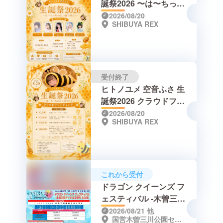
誕祭2026 〜は〜ちっち
のだいぼうけん〜
2026/08/20
SHIBUYA REX
受付終了
ヒトノユメ 空音ふさ 生
誕祭2026 クラウドファ
ンディング
2026/08/20
SHIBUYA REX
これから受付
ドラゴン クイーンズ フ
ェスティバル -木曽三川
アイドル夏祭り2026
2026/08/21
他
国営木曽三川公園センター（岐阜県海津市海津町油島255-3）