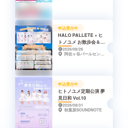
申込受付中
HALO PALLETE × ヒ
トノユメ お散歩会＆撮
影会 in 阿佐ヶ谷
2026/08/26
阿佐ヶ谷パールセンター / 阿佐ヶ谷ロジハウス
申込受付中
ヒトノユメ定期公演 夢
見日和 Vol.10
2026/08/31
秋葉原SOUNDNOTE