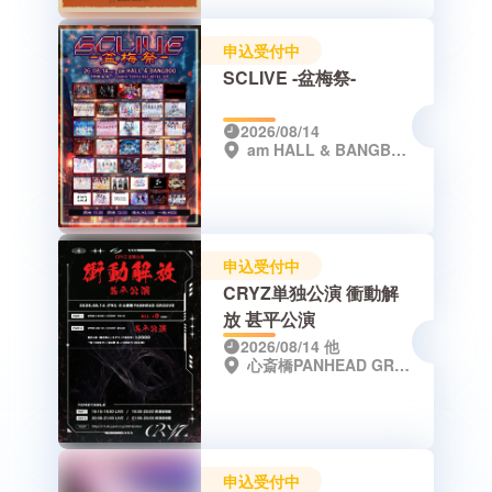
申込受付中
SCLIVE -盆梅祭-
2026/08/14
am HALL & BANGBOO（東急REI大阪 2Fフロア / 特典会場）
申込受付中
CRYZ単独公演 衝動解
放 甚平公演
2026/08/14
他
心斎橋PANHEAD GROOVE
申込受付中