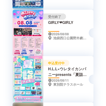
受付終了
GIRLY❤︎GIRLY
2026/08/08
池袋西口公園野外劇場/池袋リヴォイス
申込受付中
H.L.L×ウレタイカンパ
ニーpresents「夏詣フ
ェス‼︎」
2026/08/11
東別院テラスホール