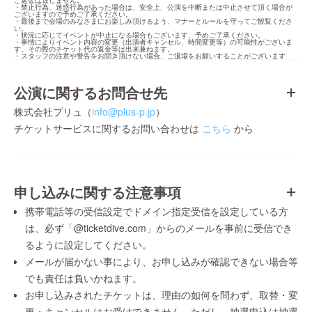
ご返金は致しません。

・禁止行為、迷惑行為があった場合は、安全上、公演を中断または中止させて頂く場合が
ございますので予めご了承ください。

・最後まで会場のみなさまにお楽しみ頂けるよう、マナーとルールを守ってご観覧くださ
い。

・状況に応じてイベントが中止になる場合もございます、予めご了承ください。

・事情によりイベント内容の変更（出演者キャンセル、時間変更等）の可能性がございま
す。その際のチケット代の返金等は出来兼ねます。

・スタッフの注意や警告をお聞き頂けない場合、ご退場をお願いすることがございます
公演に関するお問合せ先
株式会社プリュ（
info@plus-p.jp
）
チケットサービスに関するお問い合わせは
こちら
から
申し込みに関する注意事項
携帯電話等の受信設定でドメイン指定受信を設定している方
は、必ず「@ticketdive.com」からのメールを事前に受信でき
るように設定してください。
メールが届かない事により、お申し込みが確認できない場合等
でも責任は負いかねます。
お申し込みされたチケットは、理由の如何を問わず、取替・変
更・キャンセルはお受けできません。ただし、抽選申込は抽選