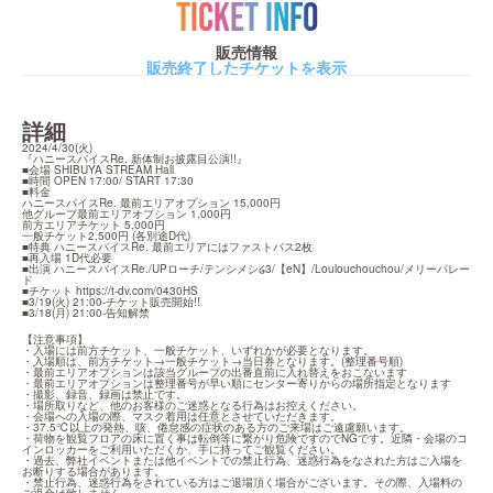
TICKET INFO
販売情報
販売終了したチケットを表示
詳細
2024/4/30(火)

『ハニースパイスRe. 新体制お披露目公演!!』

■会場 SHIBUYA STREAM Hall

■時間 OPEN 17:00/ START 17:30

■料金

ハニースパイスRe. 最前エリアオプション 15,000円

他グループ最前エリアオプション 1,000円

前方エリアチケット 5,000円

一般チケット2,500円 (各別途D代)

■特典 ハニースパイスRe. 最前エリアにはファストパス2枚

■再入場 1D代必要

■出演 ハニースパイスRe./UPローチ/テンシメシ໒3/【eN】/Loulouchouchou/メリーパレー
ド

■チケット 
https://t-dv.com/0430HS
■3/19(火) 21:00-チケット販売開始!!

■3/18(月) 21:00-告知解禁
【注意事項】

・入場には前方チケット、一般チケット、いずれかが必要となります。

・入場順は、前方チケット→一般チケット→当日券となります。(整理番号順)

・最前エリアオプションは該当グループの出番直前に入れ替えをおこないます

・最前エリアオプションは整理番号が早い順にセンター寄りからの場所指定となります

・撮影、録音、録画は禁止です。

・場所取りなど、他のお客様のご迷惑となる行為はお控えください。

・会場への入場の際、マスク着用は任意とさせていただきます。

・37.5℃以上の発熱、咳、倦怠感の症状のある方のご来場はご遠慮願います。

・荷物を観覧フロアの床に置く事は転倒等に繋がり危険ですのでNGです。近隣・会場のコ
インロッカーをご利用いただくか、手に持ってご観覧ください。

・過去、弊社イベントまたは他イベントでの禁止行為、迷惑行為をなされた方はご入場を
お断りする場合があります。

・禁止行為、迷惑行為をされている方はご退場頂く場合がございます。その際、入場料の