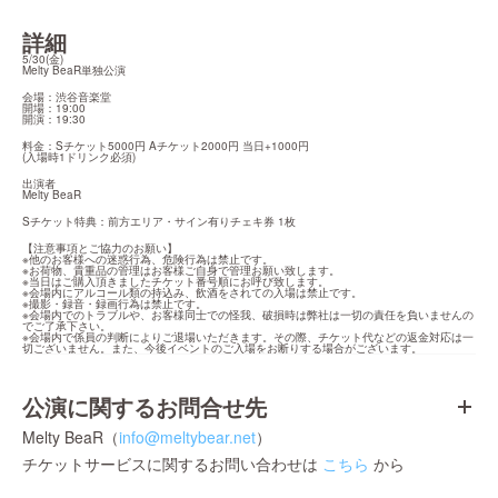
詳細
5/30(金)

Melty BeaR単独公演
会場：渋谷音楽堂

開場：19:00

開演：19:30
料金：Sチケット5000円 Aチケット2000円 当日+1000円

(入場時1ドリンク必須)
出演者

Melty BeaR
Sチケット特典：前方エリア・サイン有りチェキ券 1枚
【注意事項とご協力のお願い】

※他のお客様への迷惑行為、危険行為は禁止です。

※お荷物、貴重品の管理はお客様ご自身で管理お願い致します。

※当日はご購入頂きましたチケット番号順にお呼び致します。

※会場内にアルコール類の持込み、飲酒をされての入場は禁止です。

※撮影・録音・録画行為は禁止です。

※会場内でのトラブルや、お客様同士での怪我、破損時は弊社は一切の責任を負いませんの
でご了承下さい。

※会場内で係員の判断によりご退場いただきます。その際、チケット代などの返金対応は一
切ございません。また、今後イベントのご入場をお断りする場合がございます。
公演に関するお問合せ先
Melty BeaR（
info@meltybear.net
）
チケットサービスに関するお問い合わせは
こちら
から