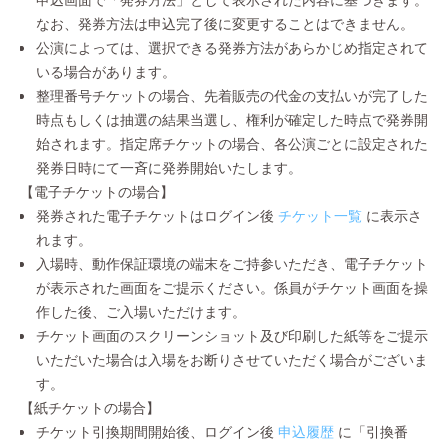
なお、発券方法は申込完了後に変更することはできません。
公演によっては、選択できる発券方法があらかじめ指定されて
いる場合があります。
整理番号チケットの場合、先着販売の代金の支払いが完了した
時点もしくは抽選の結果当選し、権利が確定した時点で発券開
始されます。指定席チケットの場合、各公演ごとに設定された
発券日時にて一斉に発券開始いたします。
【電子チケットの場合】
発券された電子チケットはログイン後
チケット一覧
に表示さ
れます。
入場時、動作保証環境の端末をご持参いただき、電子チケット
が表示された画面をご提示ください。係員がチケット画面を操
作した後、ご入場いただけます。
チケット画面のスクリーンショット及び印刷した紙等をご提示
いただいた場合は入場をお断りさせていただく場合がございま
す。
【紙チケットの場合】
チケット引換期間開始後、ログイン後
申込履歴
に「引換番