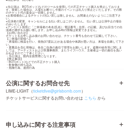
※当公演は、BOT(ボット)などのツールを使用しての不正チケット購入を禁止しておりま
す。発覚した場合は、入場をお断りし今後のイベントは出入り禁止といたします。その際
のチケット代の返金は一切致しません。

※お客様都合によるチケットの払い戻しは致しません、お間違えのないようにご注意下さ
い。

※出演者の変更、キャンセルによる払い戻しはございません。 払い戻しは公演中止の場合
のみいたします。

※アンケート箇所に「ご来場者の本名(氏名)・電話番号・住所」の記載、及びお目当ての出
演者の選択をお願い致します。お申し込み時の情報は変更できません。

【お問い合わせ】

チケットをお申し込み後のお問い合わせは、チケット番号も合わせて記載して下さい。

【ご来場の皆様へ】

・来場前に検温を行い、発熱(37度以上)がある場合や体調が悪い方は、来場を自粛して下さ
い。

・貴重品を含む荷物は、各自ご自身の責任で管理をお願いします。盗難や紛失等に関しま
しては、アーティストおよび所属事務所、またライブハウス、主催者は一切の責任を負い
かねますのでご了承ください。

・当公演は、館内全面禁煙になります。

【禁止事項】

・BOT(ボット)などでの不正チケット購入

・飲食物の持ち込み

・危険行為、迷惑行為
公演に関するお問合せ先
LIME-LIGHT（
ticketdive@girlsbomb.com
）
チケットサービスに関するお問い合わせは
こちら
から
申し込みに関する注意事項