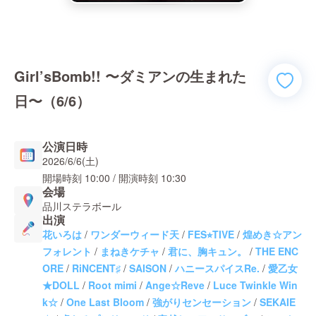
Girl’sBomb!! 〜ダミアンの生まれた
日〜（6/6）
公演日時
2026/6/6(土)
開場時刻
10:00
/ 開演時刻
10:30
会場
品川ステラボール
出演
花いろは
/
ワンダーウィード天
/
FES⭐︎TIVE
/
煌めき☆アン
フォレント
/
まねきケチャ
/
君に、胸キュン。
/
THE ENC
ORE
/
RiNCENT♯
/
SAISON
/
ハニースパイスRe.
/
愛乙女
★DOLL
/
Root mimi
/
Ange☆Reve
/
Luce Twinkle Win
k☆
/
One Last Bloom
/
強がりセンセーション
/
SEKAIE