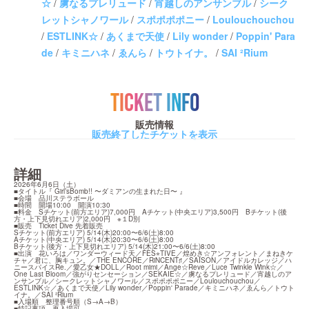
☆
/
虜なるプレリュード
/
宵越しのアンサンブル
/
シーク
レットシャノワール
/
スポポポポニー
/
Loulouchouchou
/
ESTLINK☆
/
あくまで天使
/
Lily wonder
/
Poppin' Para
de
/
キミニハネ
/
ゑんら
/
トウトイナ。
/
SAI ²Rium
TICKET INFO
販売情報
販売終了したチケットを表示
詳細
2026年6月6日（土）

■タイトル『 Girl’sBomb!! 〜ダミアンの生まれた日〜 』

■会場　品川ステラボール

■時間　開場10:00　開演10:30

■料金　Sチケット(前方エリア)7,000円　Aチケット(中央エリア)3,500円　Bチケット(後
方・上下見切れエリア)2,000円　※１D別

■販売　Ticket Dive 先着販売

Sチケット(前方エリア) 5/14(木)20:00〜6/6(土)8:00

Aチケット(中央エリア) 5/14(木)20:30〜6/6(土)8:00

Bチケット(後方・上下見切れエリア) 5/14(木)21:00〜6/6(土)8:00

■出演　花いろは／ワンダーウィード天／FES⭐︎TIVE／煌めき☆アンフォレント／まねきケ
チャ／君に、胸キュン。／THE ENCORE／RiNCENT♯／SAISON／アイドルカレッジ／ハ
ニースパイスRe.／愛乙女★DOLL／Root mimi／Ange☆Reve／Luce Twinkle Wink☆／
One Last Bloom／強がりセンセーション／SEKAIE☆／虜なるプレリュード／宵越しのア
ンサンブル／シークレットシャノワール／スポポポポニー／Loulouchouchou／
ESTLINK☆／あくまで天使／Lily wonder／Poppin' Parade／キミニハネ／ゑんら／トウト
イナ。／SAI ²Rium

■入場順　整理番号順（S→A→B）

■特記事項　再入場可