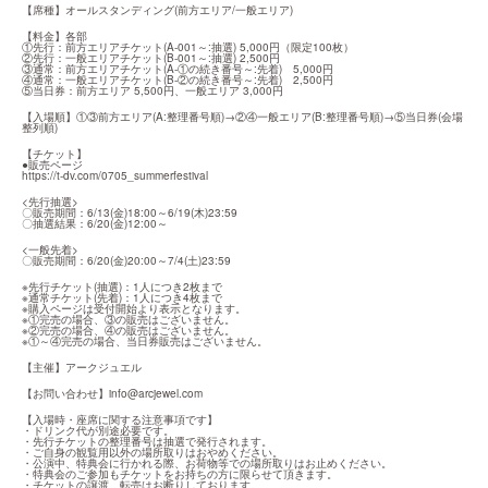
【席種】オールスタンディング(前方エリア/一般エリア)
【料金】各部

①先行：前方エリアチケット(A-001～:抽選) 5,000円（限定100枚）

②先行：一般エリアチケット(B-001～:抽選) 2,500円

③通常：前方エリアチケット(A-①の続き番号～:先着)　5,000円

④通常：一般エリアチケット(B-②の続き番号～:先着)　2,500円

⑤当日券：前方エリア 5,500円、一般エリア 3,000円
【入場順】①③前方エリア(A:整理番号順)→②④一般エリア(B:整理番号順)→⑤当日券(会場
整列順)
【チケット】

https://t-dv.com/0705_summerfestival
<先行抽選>

〇販売期間：6/13(金)18:00～6/19(木)23:59

〇抽選結果：6/20(金)12:00～
<一般先着>

〇販売期間：6/20(金)20:00～7/4(土)23:59
※先行チケット(抽選)：1人につき2枚まで

※通常チケット(先着)：1人につき4枚まで

※購入ページは受付開始より表示となります。

※①完売の場合、③の販売はございません。

※②完売の場合、④の販売はございません。

※①～④完売の場合、当日券販売はございません。
【主催】アークジュエル
【お問い合わせ】
info@arcjewel.com
【入場時・座席に関する注意事項です】

・ドリンク代が別途必要です。

・先行チケットの整理番号は抽選で発行されます。

・ご自身の観覧用以外の場所取りはおやめください。

・公演中、特典会に行かれる際、お荷物等での場所取りはお止めください。

・特典会のご参加もチケットをお持ちの方に限らせて頂きます。

・チケットの譲渡、転売はお断りしております。