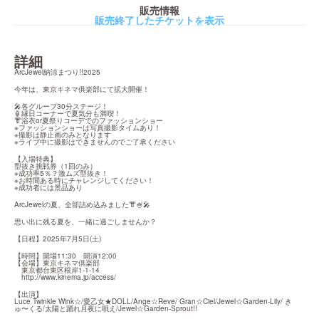
販売情報
販売終了したチケットを表示
詳細
ArcJewel納涼まつり!!2025
今年は、東京キネマ俱楽部にて拡大開催！
🎤各グループ30分ステージ！

🏮縁日コーナーで夏気分も満喫！

👘浴衣or夏祭りコーデでのファッションショー

※ファッションショーは写真撮影タイムあり！

※撮影は静止画のみとなります

※ライブ中に撮影はできませんのでご了承ください
【入場特典】

型抜き挑戦券（1回のみ）

※成功率5％？激ムズ型抜き！

※お時間ある時にチャレンジしてください！

※成功者には景品あり
ArcJewelの夏、全部詰め込みました👘🍧🎤
思い出に残る夏を、一緒に過ごしませんか？
【日程】2025年7月5日(土)
【時間】開場11:30　開演12:00

【会場】東京キネマ倶楽部

　東京都台東区根岸1-1-14

http://www.kinema.jp/access/
【出演】

Luce Twinkle Wink☆/愛乙女★DOLL/Ange☆Reve/ Gran☆Ciel/Jewel☆Garden-Lily/ き
ゅ〜くる/太陽と踊れ月夜に唄え/Jewel☆Garden-Sprout!!