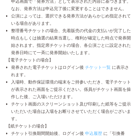
申込画面で「発券方法」として表示された内容に基づきます。
なお、発券方法は申込完了後に変更することはできません。
公演によっては、選択できる発券方法があらかじめ指定されて
いる場合があります。
整理番号チケットの場合、先着販売の代金の支払いが完了した
時点もしくは抽選の結果当選し、権利が確定した時点で発券開
始されます。指定席チケットの場合、各公演ごとに設定された
発券日時にて一斉に発券開始いたします。
【電子チケットの場合】
発券された電子チケットはログイン後
チケット一覧
に表示さ
れます。
入場時、動作保証環境の端末をご持参いただき、電子チケット
が表示された画面をご提示ください。係員がチケット画面を操
作した後、ご入場いただけます。
チケット画面のスクリーンショット及び印刷した紙等をご提示
いただいた場合は入場をお断りさせていただく場合がございま
す。
【紙チケットの場合】
チケット引換期間開始後、ログイン後
申込履歴
に「引換番