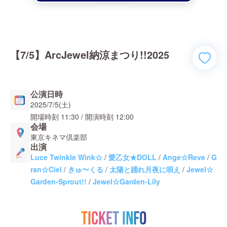
【7/5】ArcJewel納涼まつり!!2025
公演日時
2025/7/5(土)
開場時刻
11:30
/ 開演時刻
12:00
会場
東京キネマ倶楽部
出演
Luce Twinkle Wink☆
/
愛乙女★DOLL
/
Ange☆Reve
/
G
ran☆Ciel
/
きゅ〜くる
/
太陽と踊れ月夜に唄え
/
Jewel☆
Garden-Sprout!!
/
Jewel☆Garden-Lily
TICKET INFO