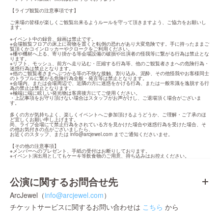
【ライブ観覧の注意事項です】
ご来場の皆様が楽しくご観覧出来るようルールを守って頂きますよう、ご協力をお願いし
ます。
※イベント中の録音、録画は禁止です。

※会場観覧フロアの床上に荷物を置くと転倒の恐れがあり大変危険です。手に持ったままご
覧頂くかコインロッカーやクロークをご利用ください。

※柵や機材へ上る、寄り掛かる等会場設備の破損や出演者の怪我等に繋がる行為は禁止とな
ります。

※リフト、モッシュ、前方へ走り込む・圧縮する行為等、他のご観覧者さまへの危険行為・
迷惑行為は禁止となります。

※他のご観覧者さまへぶつかる等の不快な接触、割り込み、泥酔、その他怪我やお客様同士
のトラブルに繋がる危険行為全般・発言等は禁止となります。

※会場内、または会場周辺で、近隣の方に迷惑をかける行為、または一般常識を逸脱する行
為の禁止は禁止となります。

※極端に端に眩しい発光物は客席後方にてご使用ください。

・上記事項をお守り頂けない場合はスタッフがお声がけし、ご退場頂く場合がございま
す。
多くの方が気持ちよく、楽しくイベントへご参加頂けるようどうか、ご理解・ご了承のほ
ど宜しくお願い申し上げます。

尚、ライブ会場にて禁止行為をされている方を見かけた場合や迷惑行為を受けた場合、そ
の他お気付きの点がございましたら、

お近くのスタッフ、または 
info@arcjewel.com
 までご通知くださいませ。
【その他の注意事項】

※メンバーへのプレゼント、手紙の受付はお断りしております。

※イベント演出用としてもケーキ等飲食物のご用意、持ち込みはお控えください。
公演に関するお問合せ先
ArcJewel（
info@arcjewel.com
）
チケットサービスに関するお問い合わせは
こちら
から