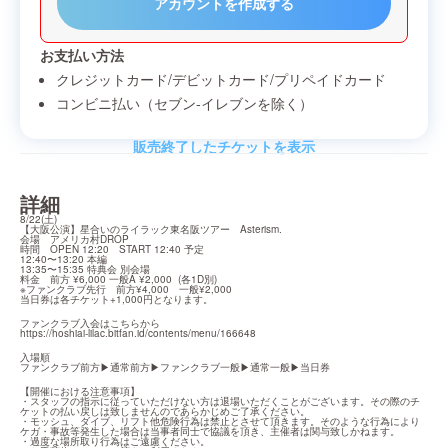
アカウントを作成する
お支払い方法
クレジットカード/デビットカード/プリペイドカード
コンビニ払い（セブン-イレブンを除く）
販売終了したチケットを表示
詳細
8/22(土)

【大阪公演】星合いのライラック東名阪ツアー　Asterism.

会場　アメリカ村DROP

時間　OPEN 12:20　START 12:40 予定

12:40〜13:20 本編

13:35〜15:35 特典会 別会場

料金　前方 ¥6,000 一般A ¥2,000  (各1D別)

※ファンクラブ先行　前方¥4,000　一般¥2,000

当日券は各チケット+1,000円となります。
https://hoshiai-lilac.bitfan.id/contents/menu/166648
入場順

ファンクラブ前方▶︎通常前方▶︎ファンクラブ一般▶︎通常一般▶︎当日券
【開催における注意事項】

・スタッフの指示に従っていただけない方は退場いただくことがございます。その際のチ
ケットの払い戻しは致しませんのであらかじめご了承ください。

・モッシュ、ダイブ、リフト他危険行為は禁止とさせて頂きます。そのような行為により
ケガ・事故等発生した場合は当事者同士で協議を頂き、主催者は関与致しかねます。

・過度な場所取り行為はご遠慮ください。
