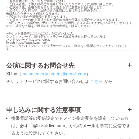
・お手荷物はロッカー等をご利用ください。

・ご購入者様、ご本人様のご来場をしていただきますようにお願い致します。

・公演終了後、会場を出られた方は溜まらずに解散をお願い致します。

・出待ち、入り待ち等、近隣の方の迷惑になる行為はお辞め下さい。

6歳以上からチケット必須となります。

・FC先行の場合会員番号が必要となります。

・お目当てでその他を選択された場合は特典が付属する場合ランダムとなります。

・0円チケットの場合はご予約いただいても状況により入場いただけない場合もございます
ので、確実な入場をご希望の方は他の券種をご購入ください。
※チケット発売時はコンビニ払いがございません。

クレジットカード、銀行デビット等カード決済方法をお持ちでない方は

バンドルカード 
http://vandle.jp
Kyash 
https://www.kyash.co/
などのプリペイドクレジット決済サービスでのご購入をご推奨させていただいておりま
す。
公演に関するお問合せ先
Xi Inc（
mcmc.entertainment@gmail.com
）
チケットサービスに関するお問い合わせは
こちら
から
申し込みに関する注意事項
携帯電話等の受信設定でドメイン指定受信を設定している方
は、必ず「@ticketdive.com」からのメールを事前に受信でき
るように設定してください。