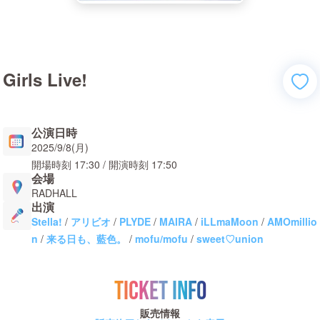
Girls Live!
公演日時
2025/9/8(月)
開場時刻
17:30
/ 開演時刻
17:50
会場
RADHALL
出演
Stella!
/
アリビオ
/
PLYDE
/
MAIRA
/
iLLmaMoon
/
AMOmillio
n
/
来る日も、藍色。
/
mofu/mofu
/
sweet♡union
TICKET INFO
販売情報