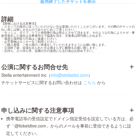
販売終了したチケットを表示
詳細
【開催における注意事項】

・スタッフの指示に従っていただけない方は退場いただくことがございます。その際のチケットの
払い戻しは致しませんのであらかじめご了承ください。

・モッシュ、ダイブ、リフト他危険行為は禁止とさせて頂きます。そのような行為によりケガ・事
故等発生した場合は当事者同士で協議を頂き、主催者は関与致しかねます。

・過度な場所取り行為はご遠慮ください。

・お手荷物はロッカーをご利用ください。

・ご購入者様、ご本人様のご来場をしていただきますようにお願い致します。

・公演終了後、会場を出られた方は溜まらずに解散をお願い致します。

・出待ち、入り待ち等、近隣の方の迷惑になる行為はお辞め下さい。
公演に関するお問合せ先
Stella entertainment inc（
info@stellaidol.com
）
チケットサービスに関するお問い合わせは
こちら
から
申し込みに関する注意事項
携帯電話等の受信設定でドメイン指定受信を設定している方は、必
ず「@ticketdive.com」からのメールを事前に受信できるように設
定してください。