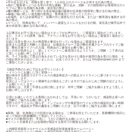
※手や足を広げる、荷物を置く等で、1人分以上のスペースを占有する行為の禁止。

※他のご観覧者へぶつかる等の不快な接触、割り込み、泥酔、その他怪我やお客様同士のト
ラブルに繋がる危険行為全般・発言等の禁止。

※柵や機材へ上る、寄り掛かる等会場設備の破損や出演者の怪我等に繋がる行為の禁止。

※極端に端に眩しい発光物の使用は、客席後方にて行ってください。

※会場内、または会場周辺で、近隣の方に迷惑をかける行為、または一般常識を逸脱する行
為の禁止。

※イベント、特典会等にて、メンバーへ過度なストレスをかける行動、発言及び握手以外で
体や衣装等に触れる行為の禁止。
上記事項をお守り頂けない場合はスタッフがお声がけし、ご退場頂く場合がございます。

また、スタッフの誘導、指示、アナウンス等をお守り頂けない場合はご退場頂く場合がご
ざいます。

以前に注意を受けた方が再度禁止事項を行っている場合はご退場頂きます。

故意または悪質と判断した場合は、以後該当グループ及び弊社所属グループのライブご観
覧、弊社主催ライブへの入場、特典会のご参加をお断り致します。

多くの方が気持ちよく、楽しくイベントへご参加頂けるようどうか、ご理解・ご了承のほ
ど宜しくお願い申し上げます。

尚、ライブ会場にて禁止行為をされている方を見かけた場合や迷惑行為を受けた場合、そ
の他お気付きの点がございましたら、お近くのスタッフ、または 
info@arcjewel.com
 まで
ご通知くださいませ。
【感染予防のために下記をお守りください】

＜イベントにお越しに頂く皆様へ＞

都が発令する新型コロナウイルスの感染再拡大への防止ガイドラインに基づきイベントを
運営いたします。

状況によってはイベント開催中止の場合もございますのであらかじめご理解のほどよろし
くお願いいたします。

お客様には、大変ご不便をお掛け致しますが、何卒ご理解・ご協力を賜りますよう宜しく
お願い申し上げます。
公演にお越しいただくお客様におかれましては、手洗いや、うがいなど、感染防止策への
ご理解とご協力をお願い致します。

新型コロナウイルスに限らず、インフルエンザや風邪等のウイルス性の感染症が多い時期
ですので、感染拡大予防の趣旨をご理解いただき、以下の通りご協力をお願い致します。
■発熱、咳、全身痛などの症状がある場合は、ご来場を控えていただき、医療機関の指示に
従って指定の医療機関にて受診してください。

■マスクの着用(任意)、手洗い、うがいの励行をお願いいたします。

■イベント主催者または会場側が指定する形式での観覧をお願いします。
＜内閣官房新型コロナウイルス等感染症対策推進室ホームページ＞
