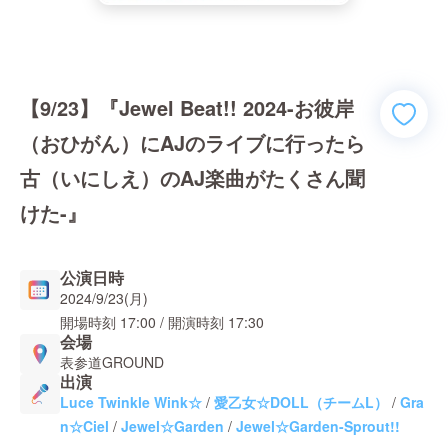
【9/23】『Jewel Beat!! 2024-お彼岸
（おひがん）にAJのライブに行ったら
古（いにしえ）のAJ楽曲がたくさん聞
けた-』
公演日時
2024/9/23(月)
開場時刻
17:00
/ 開演時刻
17:30
会場
表参道GROUND
出演
Luce Twinkle Wink☆
/
愛乙女☆DOLL（チームL）
/
Gra
n☆Ciel
/
Jewel☆Garden
/
Jewel☆Garden-Sprout!!