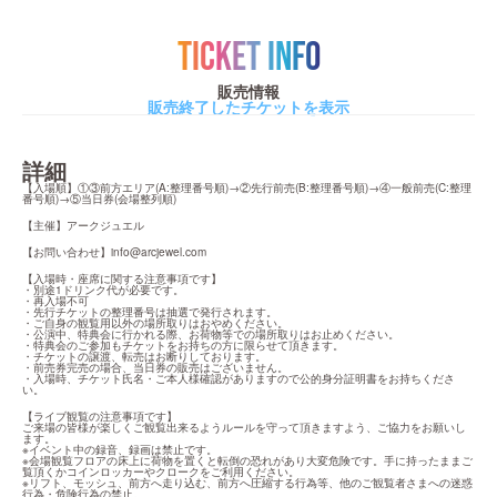
TICKET INFO
販売情報
販売終了したチケットを表示
詳細
【入場順】①③前方エリア(A:整理番号順)→②先行前売(B:整理番号順)→④一般前売(C:整理
番号順)→⑤当日券(会場整列順)
【主催】アークジュエル
【お問い合わせ】
info@arcjewel.com
【入場時・座席に関する注意事項です】

・別途1ドリンク代が必要です。

・再入場不可

・先行チケットの整理番号は抽選で発行されます。

・ご自身の観覧用以外の場所取りはおやめください。

・公演中、特典会に行かれる際、お荷物等での場所取りはお止めください。

・特典会のご参加もチケットをお持ちの方に限らせて頂きます。

・チケットの譲渡、転売はお断りしております。

・前売券完売の場合、当日券の販売はございません。

・入場時、チケット氏名・ご本人様確認がありますので公的身分証明書をお持ちくださ
い。
【ライブ観覧の注意事項です】

ご来場の皆様が楽しくご観覧出来るようルールを守って頂きますよう、ご協力をお願いし
ます。

※イベント中の録音、録画は禁止です。

※会場観覧フロアの床上に荷物を置くと転倒の恐れがあり大変危険です。手に持ったままご
覧頂くかコインロッカーやクロークをご利用ください。

※リフト、モッシュ、前方へ走り込む、前方へ圧縮する行為等、他のご観覧者さまへの迷惑
行為・危険行為の禁止。
