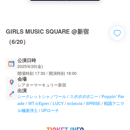
GIRLS MUSIC SQUARE @新宿
（6/20）
公演日時
2025/6/20(金)
開場時刻
17:30
/ 開演時刻
18:00
会場
シアターマーキュリー新宿
出演
シークレットシャノワール
/
スポポポポニー
/
Poppin' Par
ade
/
WT☆Egret
/
LUCY
/
éclatcia
/
SPRISE
/
戦国アニマ
ル極楽浄土
/
UPローチ