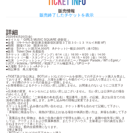
TICKET INFO
販売情報
販売終了したチケットを表示
詳細
2025年6月20日(金)

■タイトル『 GIRLS MUSIC SQUARE @新宿 』

■会場　ｼｱﾀｰﾏｰｷｭﾘｰ新宿(東京都新宿区新宿３丁目３０−１３ マルイ本館 8F)

■時間　開場17:30　開演18:00

■料金　Sチケット(前方)4,000円　Aチケット(一般)2,000円（各1D別）

■販売　Ticket Dive 先着販売

Sチケット（前方・スタンディング）6/14（土）16:00 ~ 6/20（金）14:00

Aチケット（一般・スタンディング） 6/14（土）16:15 ~ 6/20（金）14:00

■出演　シークレットシャノワール／スポポポポニー／Poppin' Parade／WT☆Egret／
LUCY／éclatcia／SPRISE／戦国アニマル極楽浄土／UPローチ

■入場順  Sチケット→Aチケット

■特記事項　再入場可能
※TIGET及び当公演は、BOT(ボット)などのツールを使用しての不正チケット購入を禁止し
ております。発覚した場合は、入場をお断りし今後のイベントは出入り禁止といたしま
す。その際のチケット代の返金は一切致しません。

※お客様都合によるチケットの払い戻しは致しません、お間違えのないようにご注意下さ
い。

※出演者の変更、キャンセルによる払い戻しはございません。 払い戻しは公演中止の場合
のみいたします。

※アンケート箇所に「ご来場者の本名(氏名)・電話番号・住所」の記載、及びお目当ての出
演者の選択をお願い致します。お申し込み時の情報は変更できません。

【お問い合わせ】

チケットをお申し込み後のお問い合わせは、チケット番号も合わせて記載して下さい。

【ご来場の皆様へ】

・来場前に検温を行い、発熱(37度以上)がある場合や体調が悪い方は、来場を自粛して下さ
い。

・貴重品を含む荷物は、各自ご自身の責任で管理をお願いします。盗難や紛失等に関しま
しては、アーティストおよび所属事務所、またライブハウス、主催者は一切の責任を負い
かねますのでご了承ください。

・当公演は、館内全面禁煙になります。

【禁止事項】

・BOT(ボット)などでの不正チケット購入
