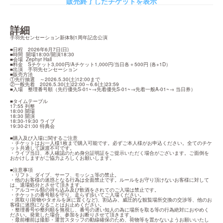
販売終了したチケットを表示
詳細
手羽先センセーション新体制1周年記念公演
■日程　2026年6月7日(日)

■時間  開場18:00/開演18:30

■会場  Zephyr Hall

■料金　Sチケット3,000円/Aチケット1,000円/当日各＋500円 (各+1D）

■出演　手羽先センセーション

■販売方法

①先行抽選　～2026.5.30(土)12:00まで

②一般先着　2026.5.30(土)22:00～6.6(土)23:59

■入場　整理番号順（先行優先S-01~→先着優先S-01~→先着一般A-01~→ 当日券）
■タイムテーブル

17:55 列整

18:00 開場

18:30 開演

18:30-19:30 ライブ

19:30-21:00 特典会
■購入及び入場に関するご注意

・チケットはお一人様1枚まで購入可能です。必ずご本人様がお申込ください。全てのチケ
ット共通して譲渡不可です。

・ライブ当日、本人確認のため身分証明証をご提示いただく場合がございます。ご面倒を
おかけしますがご協力よろしくお願いします。
■注意事項

・リフト、ダイブ、サーフ、モッシュ等の禁止。

・他のお客様の迷惑となる行為は全面禁止です。ルールをお守り頂けないお客様に対して
は、退場処分とさせて頂きます。

・アルコール類の持ち込み及び飲酒をされてのご入場は禁止です。

・チケットの番号順を守り、走らず歩いてご入場ください。

・席取り(荷物やタオルを床に置くなど)、割込み、威圧的な観覧場所交換の交渉等、他のお
客様に迷惑になることはお止めください。

・整理番号や整列順を無視し、番号の遅い知人の為に場所を取る等の行為絶対におやめく
ださい。発覚した場合、参加をお断りさせて頂きます。

・最前柵前は撮影・運営スタッフの動線確保のため、荷物等を置かないようお願いいたし