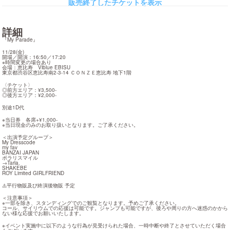
販売終了したチケットを表示
詳細
『My Parade』
11/28(金)

開場／開演：16:50／17:20

※時間変更の場合あり

会場：恵比寿　Viblue EBISU

東京都渋谷区恵比寿南2-3-14 ＣＯＮＺＥ恵比寿 地下1階
〈チケット〉

◎前方エリア：¥3,500-

◎後方エリア：¥2,000-
別途1D代
※当日券　各席+¥1,000-

※当日現金のみのお取り扱いとなります。ご了承ください。
＜出演予定グループ＞

My Dresscode

my fav

BANZAI JAPAN

ポラリスマイル

→Taria.

SHAKEBE

ROY Limited GIRLFRIEND
⚠️平行物販及び終演後物販 予定
＜注意事項＞

※一部を除き、スタンディングでのご観覧となります。予めご了承ください。

コール、サイリウムでの応援は可能です。ジャンプも可能ですが、後ろや周りの方へ迷惑のかから
ない様な応援でお願いいたします。
※イベント実施中に以下のような行為が見受けられた場合、一時中断や終了とさせていただく場合