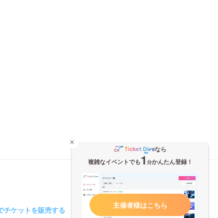
なら
1
複雑なイベントでも
かんたん登録！
分
主催者様はこちら
iveでチケットを販売する