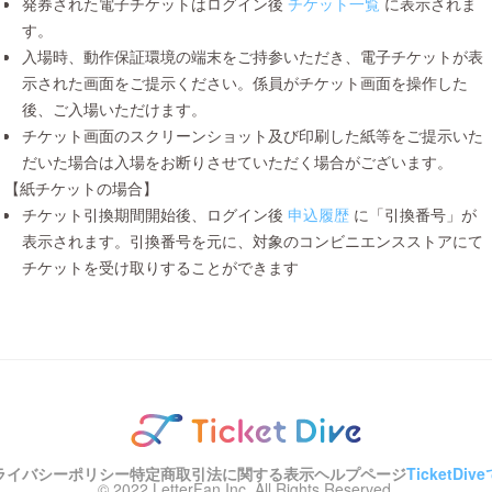
発券された電子チケットはログイン後
チケット一覧
に表示されま
す。
入場時、動作保証環境の端末をご持参いただき、電子チケットが表
示された画面をご提示ください。係員がチケット画面を操作した
後、ご入場いただけます。
チケット画面のスクリーンショット及び印刷した紙等をご提示いた
だいた場合は入場をお断りさせていただく場合がございます。
【紙チケットの場合】
チケット引換期間開始後、ログイン後
申込履歴
に「引換番号」が
表示されます。引換番号を元に、対象のコンビニエンスストアにて
チケットを受け取りすることができます
ライバシーポリシー
特定商取引法に関する表示
ヘルプページ
TicketD
© 2022 LetterFan Inc. All Rights Reserved.