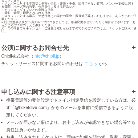
もございます。

・メンバーに対する不適切な発言や行為（誹謗・中傷、回答できない質問、メンバーSNSに関す
る質問、ポーズ等の強要、公序良俗に反する行為など）

・モッシュ・ダイブなどの危険な行為

・撮影・録画・録音とみられる行為

・スタッフに対する暴言・迷惑行為その場合の返金・振替対応等はいたしません。あらかじめご了
承ください。

※上記注意事項及び出演グループにつきましては、急遽変更させていただく場合がございます。あ
らかじめご了承のうえご参加ください。

又、その場合でもキャンセル、ご返金は致しかねますので予めご了承のうえ、チケットご購入下さ
い。
公演に関するお問合せ先
Chipll株式会社（
info@chipll.jp
）
チケットサービスに関するお問い合わせは
こちら
から
申し込みに関する注意事項
携帯電話等の受信設定でドメイン指定受信を設定している方は、必
ず「@ticketdive.com」からのメールを事前に受信できるように設
定してください。
メールが届かない事により、お申し込みが確認できない場合等でも
責任は負いかねます。
お申し込みされたチケットは、理由の如何を問わず、取替・変更・