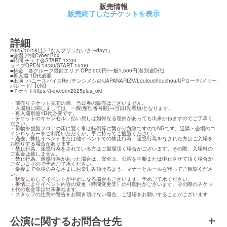
販売情報
販売終了したチケットを表示
詳細
2025/10/18(土)『なんプリュないさ〜day1』

■会場 沖縄Cyber-Box

■時間 チェキ会START 13:00

ライブOPEN 14:30/START 15:00

■料金　各グループ最前エリア OP2,000円/一般1,500円(各別途D代)

■再入場 1D代必要

■出演  ハニースパイスRe./テンシメシ໒꒱/JAPANARIZM/Loulouchouchou/UPローチ/メリー
パレード/【eN】

■チケット
https://t-dv.com/2025plus_oki
・前売りチケット完売の際、当日券の販売はございません。

・入場順に関しましては、一般(整理番号順)→当日(先着順)となります。

・再入場別途1D代必要です。

・チケットのキャンセル、払い戻しは如何なる理由があっても出来かねますのでご了承く
ださい。

・荷物を観覧フロアの床に置く事は転倒等に繋がり危険ですのでNGです。近隣・会場のコ
インロッカーをご利用いただくか、手に持ってご観覧ください。

・過去、弊社イベントまたは他イベントでの禁止行為、迷惑行為をなされた方はご入場を
お断りする場合があります。

・禁止行為、迷惑行為をされている方はご退場頂く場合がございます。その際、入場料の
ご返金は致しません。

・禁止行為、迷惑行為があった場合は、安全上、公演を中断または中止させて頂く場合が
ございますので予めご了承ください。

・最後まで会場のみなさまにお楽しみ頂けるよう、マナーとルールを守ってご観覧くださ
い。

・状況に応じてイベントが中止になる場合もございます、予めご了承ください。

・事情によりイベント内容の変更（時間変更等）の可能性がございます。その際のチケッ
ト代の返金等は出来兼ねます。

・スタッフの注意や警告をお聞き頂けない場合、ご退場をお願いすることがございます
公演に関するお問合せ先