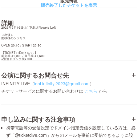
販売情報
販売終了したチケットを表示
詳細
2026年5月16日(土) 下北沢Flowers Loft
＜出演＞

雨模様のソラリス
OPEN 20:10 / START 20:30
【TICKET+1Drink ¥700】

前売券 ¥1,000 / 当日券 ¥1,600

※別途ドリンク代¥700
公演に関するお問合せ先
INFINITY LIVE（
idol.infinity.2023@gmail.com
）
チケットサービスに関するお問い合わせは
こちら
から
申し込みに関する注意事項
携帯電話等の受信設定でドメイン指定受信を設定している方は、必
ず「@ticketdive.com」からのメールを事前に受信できるように設