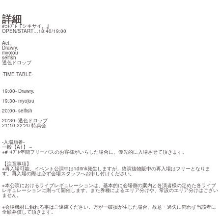
詳細
#ﾆｷﾌﾟﾚ『シキサイ。』

OPEN/START…18:40/19:00
Act.

Drawry.

myojou

selfish

透色ドロップ
-TIME TABLE-
19:00- Drawry.
19:30- myojou
20:00- selfish
20:30- 透色ドロップ

21:10-22:20 特典会
-入場順番-

一般【A1】～

※#ﾆｷﾌﾟﾚ年間フリーパスのお客様がいらした場合に、優先的に入場させて頂きます。
【注意事項】

※再入場可能。イベント公演中は1drink発生しますが、終演後物販中の再入場はフリーとなりま
す。再入場の際は必ず会場スタッフへお申し付けください。
※本公演におけるライブレギュレーションは、基本的に会場側の案内と各演者様の定めた各ライブ
レギュレーションに則って開催します。また券種によるエリア分けや、常設のエリア分けはござい
ません。
※会場機材に触れる事はご遠慮ください。万が一破損が生じた場合、故意・過失に問わず当該者に
全額弁償して頂きます。