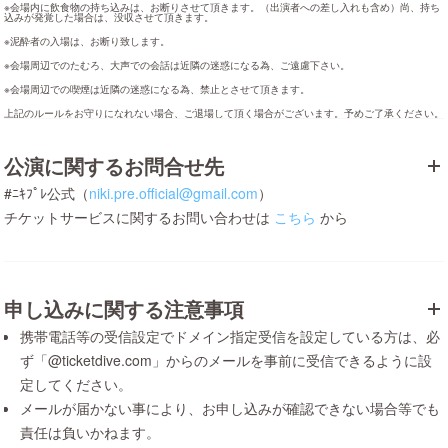
※会場内に飲食物の持ち込みは、お断りさせて頂きます。（出演者への差し入れも含め）尚、持ち
込みが発覚した場合は、没収させて頂きます。
※泥酔者の入場は、お断り致します。
※会場周辺でのたむろ、大声での会話は近隣の迷惑になる為、ご遠慮下さい。
※会場周辺での喫煙は近隣の迷惑になる為、禁止とさせて頂きます。
上記のルールをお守りになれない場合、ご退場して頂く場合がございます。予めご了承ください。
公演に関するお問合せ先
#ﾆｷﾌﾟﾚ公式（
niki.pre.official@gmail.com
）
チケットサービスに関するお問い合わせは
こちら
から
申し込みに関する注意事項
携帯電話等の受信設定でドメイン指定受信を設定している方は、必
ず「@ticketdive.com」からのメールを事前に受信できるように設
定してください。
メールが届かない事により、お申し込みが確認できない場合等でも
責任は負いかねます。