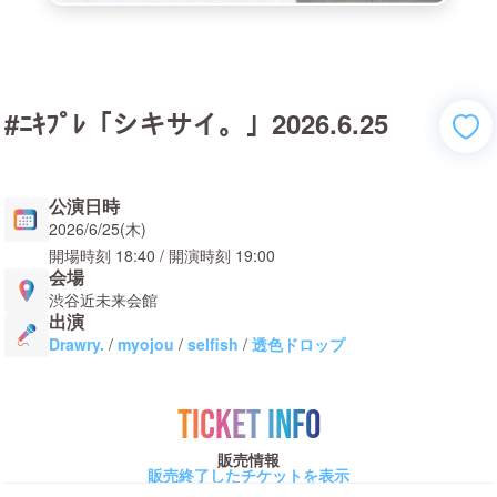
#ﾆｷﾌﾟﾚ「シキサイ。」2026.6.25
公演日時
2026/6/25(木)
開場時刻
18:40
/ 開演時刻
19:00
会場
渋谷近未来会館
出演
Drawry.
/
myojou
/
selfish
/
透色ドロップ
TICKET INFO
販売情報
販売終了したチケットを表示