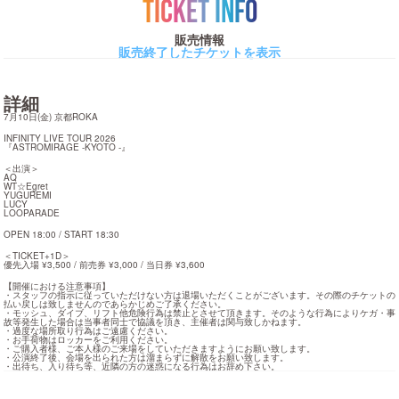
TICKET INFO
販売情報
販売終了したチケットを表示
詳細
7月10日(金) 京都ROKA
INFINITY LIVE TOUR 2026

『ASTROMIRAGE -KYOTO -』
＜出演＞

AQ

WT☆Egret

YUGUREMI

LUCY

LOOPARADE
OPEN 18:00 / START 18:30
＜TICKET+1D＞

優先入場 ¥3,500 / 前売券 ¥3,000 / 当日券 ¥3,600
【開催における注意事項】

・スタッフの指示に従っていただけない方は退場いただくことがございます。その際のチケットの
払い戻しは致しませんのであらかじめご了承ください。

・モッシュ、ダイブ、リフト他危険行為は禁止とさせて頂きます。そのような行為によりケガ・事
故等発生した場合は当事者同士で協議を頂き、主催者は関与致しかねます。

・過度な場所取り行為はご遠慮ください。

・お手荷物はロッカーをご利用ください。

・ご購入者様、ご本人様のご来場をしていただきますようにお願い致します。

・公演終了後、会場を出られた方は溜まらずに解散をお願い致します。

・出待ち、入り待ち等、近隣の方の迷惑になる行為はお辞め下さい。