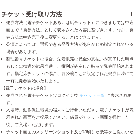
チケット受け取り方法
発券方法（電子チケットあるいは紙チケット）につきましては申込
画面で「発券方法」として表示された内容に基づきます。なお、発
券方法は申込完了後に変更することはできません。
公演によっては、選択できる発券方法があらかじめ指定されている
場合があります。
整理番号チケットの場合、先着販売の代金の支払いが完了した時点
もしくは抽選の結果当選し、権利が確定した時点で発券開始されま
す。指定席チケットの場合、各公演ごとに設定された発券日時にて
一斉に発券開始いたします。
【電子チケットの場合】
発券された電子チケットはログイン後
チケット一覧
に表示されま
す。
入場時、動作保証環境の端末をご持参いただき、電子チケットが表
示された画面をご提示ください。係員がチケット画面を操作した
後、ご入場いただけます。
チケット画面のスクリーンショット及び印刷した紙等をご提示いた