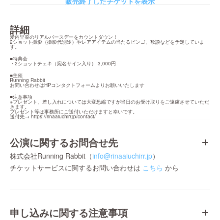
販売終了したチケットを表示
詳細
愛内里菜のリアルバースデーをカウントダウン！

2ショット撮影（撮影代別途）やレアアイテムの当たるビンゴ、歓談などを予定していま
す。
■特典会

・2ショットチェキ（宛名サイン入り） 3,000円
■主催

Running Rabbit

お問い合わせはHPコンタクトフォームよりお願いいたします
■注意事項

※プレゼント、差し入れについては大変恐縮ですが当日のお受け取りをご遠慮させていただ
きます。

プレゼント等は事務所にご送付いただけますと幸いです。

送付先→ 
https://rinaaiuchirr.jp/contact/
公演に関するお問合せ先
株式会社Running Rabbit（
info@rinaaiuchirr.jp
）
チケットサービスに関するお問い合わせは
こちら
から
申し込みに関する注意事項