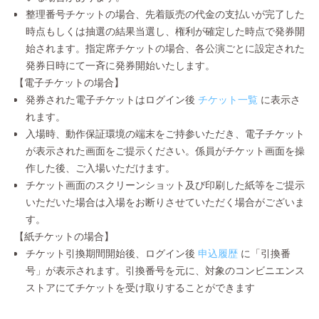
整理番号チケットの場合、先着販売の代金の支払いが完了した
時点もしくは抽選の結果当選し、権利が確定した時点で発券開
始されます。指定席チケットの場合、各公演ごとに設定された
発券日時にて一斉に発券開始いたします。
【電子チケットの場合】
発券された電子チケットはログイン後
チケット一覧
に表示さ
れます。
入場時、動作保証環境の端末をご持参いただき、電子チケット
が表示された画面をご提示ください。係員がチケット画面を操
作した後、ご入場いただけます。
チケット画面のスクリーンショット及び印刷した紙等をご提示
いただいた場合は入場をお断りさせていただく場合がございま
す。
【紙チケットの場合】
チケット引換期間開始後、ログイン後
申込履歴
に「引換番
号」が表示されます。引換番号を元に、対象のコンビニエンス
ストアにてチケットを受け取りすることができます