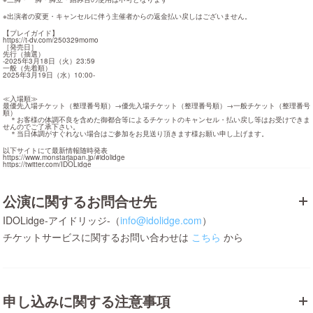
※出演者の変更・キャンセルに伴う主催者からの返金払い戻しはございません。
https://t-dv.com/250329momo
［発売日］

先行（抽選）

-2025年3月18日（火）23:59

一般（先着順）

2025年3月19日（水）10:00-　

≪入場順≫

最優先入場チケット（整理番号順）→優先入場チケット（整理番号順）→一般チケット（整理番号
順）

　＊お客様の体調不良を含めた御都合等によるチケットのキャンセル・払い戻し等はお受けできま
せんのでご了承下さい。

　＊当日体調がすぐれない場合はご参加をお見送り頂きます様お願い申し上げます。
https://www.monstarjapan.jp/#idolidge
https://twitter.com/IDOLidge
公演に関するお問合せ先
IDOLidge-アイドリッジ-（
info@idolidge.com
）
チケットサービスに関するお問い合わせは
こちら
から
申し込みに関する注意事項