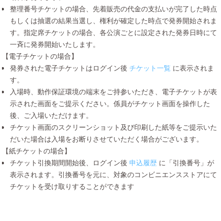
整理番号チケットの場合、先着販売の代金の支払いが完了した時点
もしくは抽選の結果当選し、権利が確定した時点で発券開始されま
す。指定席チケットの場合、各公演ごとに設定された発券日時にて
一斉に発券開始いたします。
【電子チケットの場合】
発券された電子チケットはログイン後
チケット一覧
に表示されま
す。
入場時、動作保証環境の端末をご持参いただき、電子チケットが表
示された画面をご提示ください。係員がチケット画面を操作した
後、ご入場いただけます。
チケット画面のスクリーンショット及び印刷した紙等をご提示いた
だいた場合は入場をお断りさせていただく場合がございます。
【紙チケットの場合】
チケット引換期間開始後、ログイン後
申込履歴
に「引換番号」が
表示されます。引換番号を元に、対象のコンビニエンスストアにて
チケットを受け取りすることができます