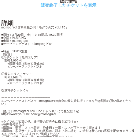
販売情報
販売終了したチケットを表示
詳細
momograci 無料単独公演「モグラの穴 vol.176」
■日時：3月29日（土）19:15開場/19:30開演

■会場：渋谷RING

■出演：momograci

■オープニングゲスト：Jumping Kiss
■料金：1Drink別途

［観覧］

①Sチケット［最前エリア］

　前売3,000円

　　※撮影可能（動画＆静止画）

　　※スーパーファストパス付
②優先エリアチケット

　前売1,500円

　　※撮影可能（動画＆静止画）

　　※スーパーファストパス付
③無料チケット 0円
ーーーーーーーーーーーーーーーー

※スーパーファストパス⇒momograciの特典会の優先撮影権（チェキ券は別途お買い求めくださ
い）
https://www.youtube.com/@momograci
※ライブのご観覧の他、終演後の特典会に御参加頂けます

※整理番号順入場

※撮影は　動画：スマホ限定　静止画：一眼・スマホ可とさせて頂きます

※撮影は、客席サイド以外のお客様は、頭より上に構えての撮影は後ろのお客様や配信カメラに被
るおそれがございますのでご遠慮ください

※三脚・一脚・脚立・踏み台の使用は不可となります