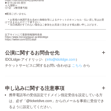
https://t-dv.com/250422yokohama
▶4/15 22:00-受付

≪入場順≫

①⇨②　※整理番号順
■配信ございません
　＊お客様の体調不良を含めた御都合等によるチケットのキャンセル・払い戻し等はお受
けできませんのでご了承下さい。

　＊当日体調がすぐれない場合はご参加をお見送り頂きます様お願い申し上げます。
https://www.monstarjapan.jp/#idolidge
https://twitter.com/IDOLidge
公演に関するお問合せ先
IDOLidge-アイドリッジ-（
info@idolidge.com
）
チケットサービスに関するお問い合わせは
こちら
から
申し込みに関する注意事項
携帯電話等の受信設定でドメイン指定受信を設定している方
は、必ず「@ticketdive.com」からのメールを事前に受信でき
るように設定してください。