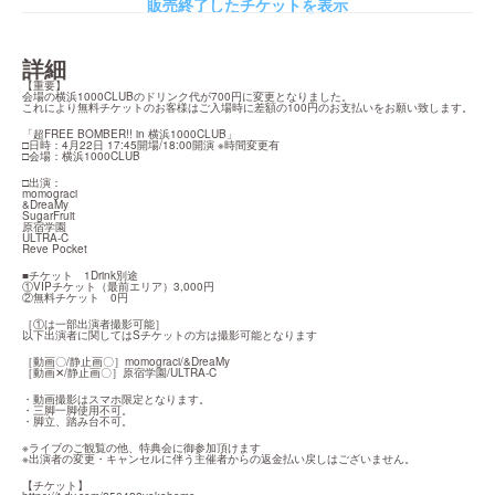
販売終了したチケットを表示
詳細
【重要】

会場の横浜1000CLUBのドリンク代が700円に変更となりました。

これにより無料チケットのお客様はご入場時に差額の100円のお支払いをお願い致します。
「超FREE BOMBER!! in 横浜1000CLUB」

□日時：4月22日 17:45開場/18:00開演 ※時間変更有

□会場：横浜1000CLUB
□出演：

momograci

&DreaMy

SugarFruit

原宿学園

ULTRA-C

Reve Pocket
■チケット　1Drink別途

①VIPチケット（最前エリア）3,000円

②無料チケット　0円
［①は一部出演者撮影可能］

以下出演者に関してはSチケットの方は撮影可能となります
［動画〇/静止画〇］momograci/&DreaMy

［動画✕/静止画〇］原宿学園/ULTRA-C
・動画撮影はスマホ限定となります。

・三脚一脚使用不可。

・脚立、踏み台不可。
※ライブのご観覧の他、特典会に御参加頂けます

※出演者の変更・キャンセルに伴う主催者からの返金払い戻しはございません。