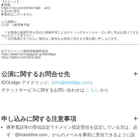
【チケット】

https://t-dv.com/250907akb
　※8/2

6 22:00-受付

▶︎配信はございません
≪入場順≫

①⇨②　※整理番号順
　＊お客様の体調不良を含めた御都合等によるチケットのキャンセル・払い戻し等はお受けできま
せんのでご了承下さい。

　＊当日体調がすぐれない場合はご参加をお見送り頂きます様お願い申し上げます。
https://www.monstarjapan.jp/#idolidge
https://twitter.com/IDOLidge
公演に関するお問合せ先
IDOLidge-アイドリッジ-（
info@idolidge.com
）
チケットサービスに関するお問い合わせは
こちら
から
申し込みに関する注意事項
携帯電話等の受信設定でドメイン指定受信を設定している方は、必
ず「@ticketdive.com」からのメールを事前に受信できるように設