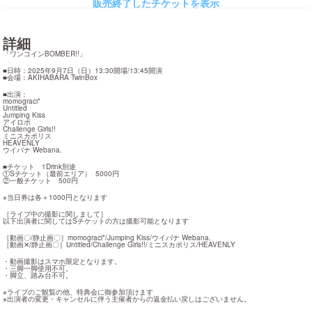
販売終了したチケットを表示
詳細
「ワンコインBOMBER!!」
■日時：2025年9月7日（日）13:30開場/13:45開演

■会場：AKIHABARA TwinBox
■出演：

momograci*

Untitled

Jumping Kiss

アイロボ

Challenge Girls!!

ミニスカポリス

HEAVENLY

ウイバナ Webana.
■チケット　1Drink別途

①Sチケット（最前エリア）  5000円

②一般チケット　500円
※当日券は各＋1000円となります
［ライブ中の撮影に関しまして］

以下出演者に関してはSチケットの方は撮影可能となります
［動画〇/静止画〇］momograci*/Jumping Kiss/ウイバナ Webana.

［動画✕/静止画〇］Untitled/Challenge Girls!!/ミニスカポリス/HEAVENLY
・動画撮影はスマホ限定となります。

・三脚一脚使用不可。

・脚立、踏み台不可。
※ライブのご観覧の他、特典会に御参加頂けます

※出演者の変更・キャンセルに伴う主催者からの返金払い戻しはございません。