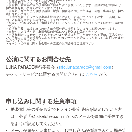
・お手荷物はロッカーをご利用ください。

・お荷物、貴重品の管理はお客様ご自身で管理お願いいたします。盗難の際は主催者は一
切の責任を負いませんのでご了承ください。

・会場内、外で生じた事故や盗難、破損、傷害等に関して主催者・会場・出演者は一切の
責任を負いません。

・天候や災害、トラブルや出演者様の都合により予告無しでイベントの中止、会場、時
間、内容等を変更する場合がありますので予めご了承ください。

・会場内での座り込みはご遠慮ください。スタッフからお声がけをさせていただく場合が
ございます。

・公演終了後、会場を出られた方は会場付近に滞留しないようにお願いいたします。

・出待ち、入り待ち等、出演者様の迷惑になる行為はお辞めください。

・お客様都合によるチケットのキャンセルや返金は対応できませんので予めご了承くださ
い。同様に、出演者様都合によるキャンセルのチケット返金につきましても対応できませ
んので予めご了承ください。

・イベントの内容に関する会場への直接のお問合せはご遠慮下さい。
公演に関するお問合せ先
LUNA PARADE実行委員会（
info.lunaparade@gmail.com
）
チケットサービスに関するお問い合わせは
こちら
から
申し込みに関する注意事項
携帯電話等の受信設定でドメイン指定受信を設定している方
は、必ず「@ticketdive.com」からのメールを事前に受信でき
るように設定してください。
メールが届かない事により、お申し込みが確認できない場合等