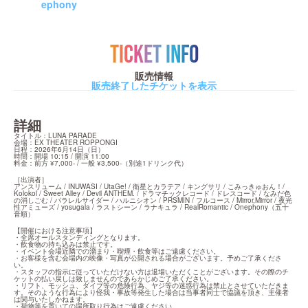
ephony
TICKET INFO
販売情報
販売終了したチケットを表示
詳細
タイトル：LUNA PARADE

会場：EX THEATER ROPPONGI

日程：2026年6月14日（日）

時間：開場 10:15 / 開演 11:00

料金：前方 ¥7,000- / 一般 ¥3,500-（別途1ドリンク代）
［出演者］

アンスリューム / INUWASI / UtaGe! / 衛星とカラテア / キングサリ / こみっきゅおん！/ 
Kolokol / Sweet Alley / Devil ANTHEM. / ドラマチックレコード / ドレスコード / なみだ色
の消しごむ / パラレルサイダー / ハルニシオン / PRSMIN / フルコース / Mirror,Mirror / 夜光
性アミューズ / yosugala / ラストシーン / ラナキュラ / RealRomantic / Onephony（五十
音順）
【開催における注意事項】

・全席オールスタンディングとなります。

・飲食物の持ち込みは禁止です。

・イベント会場近隣での溜まり・喫煙・飲食等はご遠慮ください。

・お客様を含む会場内の映像・写真が公開される場合がございます。予めご了承くださ
い。

・スタッフの指示に従っていただけない方は退場いただくことがございます。その際のチ
ケットの払い戻しは致しませんのであらかじめご了承ください。

・リフト、モッシュ、ダイブ等の危険行為、ヤジ等の迷惑行為は禁止とさせていただきま
す。そのような行為により怪我・事故等発生した場合は当事者同士で協議を頂き、主催者
は関与いたしかねます。

・荷物等を置いての場所取り行為はご遠慮ください。
