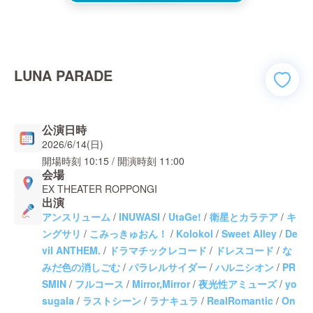
LUNA PARADE
公演日時
2026/6/14(日)
開場時刻
10:15
/ 開演時刻
11:00
会場
EX THEATER ROPPONGI
出演
アンスリューム
/
INUWASI
/
UtaGe!
/
衛星とカラテア
/
キ
ングサリ
/
こみっきゅおん！
/
Kolokol
/
Sweet Alley
/
De
vil ANTHEM.
/
ドラマチックレコード
/
ドレスコード
/
な
みだ色の消しごむ
/
パラレルサイダー
/
ハルニシオン
/
PR
SMIN
/
フルコース
/
Mirror,Mirror
/
夜光性アミューズ
/
yo
sugala
/
ラストシーン
/
ラナキュラ
/
RealRomantic
/
On