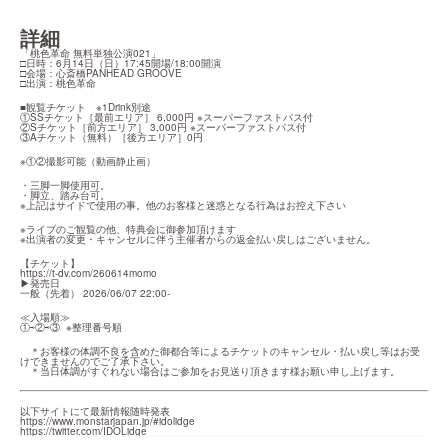
詳細
「桃色革命 無料単独公演021」

□日時：6月14日（日）17:45開場/18:00開演

□会場：心斎橋PANHEAD GROOVE

□出演：桃色革命
■観覧チケット　※1Drink別途

①SSチケット［最前エリア］ 6,000円 ※スーパーファストパス付

②Sチケット［前方エリア］ 3,000円 ※スーパーファストパス付

③Aチケット（無料）［後方エリア］0円
※①②撮影可能（動画静止画）
・三脚一脚使用可。

・脚立、踏み台可。

※上記はサイドで使用の事。他のお客様と迷惑となる行為はお控え下さい
※ライブのご観覧の他、特典会に御参加頂けます

※出演者の変更・キャンセルに伴う主催者からの返金払い戻しはございません。
https://t-dv.com/260614momo
▶︎発売日

一般（先着） 2026/06/07 22:00-
≪入場順≫

①⇨②⇨③  ※整理番号順
　＊お客様の体調不良を含めた御都合等によるチケットのキャンセル・払い戻し等はお受
けできませんのでご了承下さい。

　＊当日体調がすぐれない場合はご参加をお見送り頂きます様お願い申し上げます。
https://www.monstarjapan.jp/#idolidge
https://twitter.com/IDOLidge