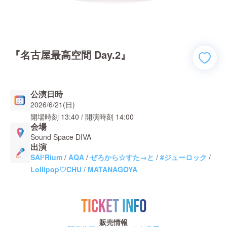
『名古屋最高空間 Day.2』
公演日時
2026/6/21(日)
開場時刻
13:40
/ 開演時刻
14:00
会場
Sound Space DIVA
出演
SAI²Rium
/
AQA
/
ぜろから☆すた→と
/
#ジューロック
/
Lollipop♡CHU
/
MATANAGOYA
TICKET INFO
販売情報