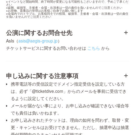
※イベントなど開始時間、終了時間が変更になる可能性もございますので、予めご了承くだ
さい

※盗難、破損等、主催者・会場・出演者は一切の責任を負いませんのでご注意ください

※お荷物、貴重品の管理はお客様ご自身でお願い致します

※会場内でのトラブル、お客様同士での怪我、破損等、主催者・会場・出演者は一切の責任
を負いませんのでご注意ください
公演に関するお問合せ先
AsIs（
asis@aegis-group.jp
）
チケットサービスに関するお問い合わせは
こちら
から
申し込みに関する注意事項
携帯電話等の受信設定でドメイン指定受信を設定している方
は、必ず「@ticketdive.com」からのメールを事前に受信でき
るように設定してください。
メールが届かない事により、お申し込みが確認できない場合等
でも責任は負いかねます。
お申し込みされたチケットは、理由の如何を問わず、取替・変
更・キャンセルはお受けできません。ただし、抽選申込は抽選
受付期間中のみキャンセルが可能です。