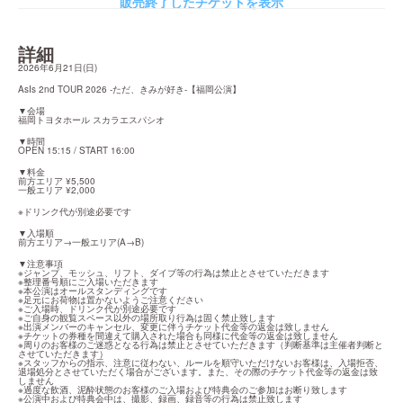
販売終了したチケットを表示
詳細
2026年6月21日(日)
AsIs 2nd TOUR 2026 -ただ、きみが好き-【福岡公演】
▼会場

福岡トヨタホール スカラエスパシオ
▼時間

OPEN 15:15 / START 16:00
▼料金

前方エリア ¥5,500

一般エリア ¥2,000
※ドリンク代が別途必要です
▼入場順

前方エリア→一般エリア(A→B)
▼注意事項

※ジャンプ、モッシュ、リフト、ダイブ等の行為は禁止とさせていただきます

※整理番号順にご入場いただきます

※本公演はオールスタンディングです

※足元にお荷物は置かないようご注意ください

※ご入場時、ドリンク代が別途必要です

※ご自身の観覧スペース以外の場所取り行為は固く禁止致します

※出演メンバーのキャンセル、変更に伴うチケット代金等の返金は致しません

※チケットの券種を間違えて購入された場合も同様に代金等の返金は致しません

※周りのお客様のご迷惑となる行為は禁止とさせていただきます（判断基準は主催者判断と
させていただきます）

※スタッフからの指示、注意に従わない、ルールを順守いただけないお客様は、入場拒否、
退場処分とさせていただく場合がございます。また、その際のチケット代金等の返金は致
しません

※過度な飲酒、泥酔状態のお客様のご入場および特典会のご参加はお断り致します

※公演中および特典会中は、撮影、録画、録音等の行為は禁止致します
