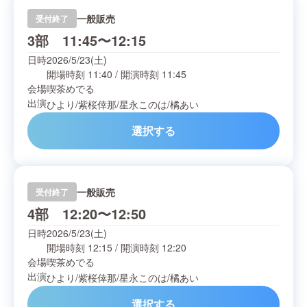
一般販売
受付終了
3部 11:45〜12:15
日時
2026/5/23(土)
開場時刻
11:40
/
開演時刻
11:45
会場
喫茶めでる
出演
ひより
/
紫桜倖那
/
星永このは
/
橘あい
選択する
一般販売
受付終了
4部 12:20〜12:50
日時
2026/5/23(土)
開場時刻
12:15
/
開演時刻
12:20
会場
喫茶めでる
出演
ひより
/
紫桜倖那
/
星永このは
/
橘あい
選択する