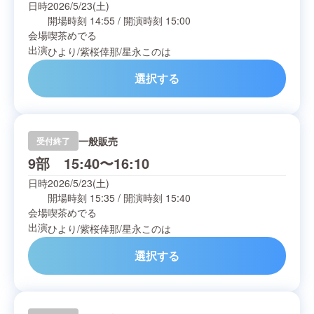
日時
2026/5/23(土)
開場時刻
14:55
/
開演時刻
15:00
会場
喫茶めでる
出演
ひより
/
紫桜倖那
/
星永このは
選択する
一般販売
受付終了
9部 15:40〜16:10
日時
2026/5/23(土)
開場時刻
15:35
/
開演時刻
15:40
会場
喫茶めでる
出演
ひより
/
紫桜倖那
/
星永このは
選択する