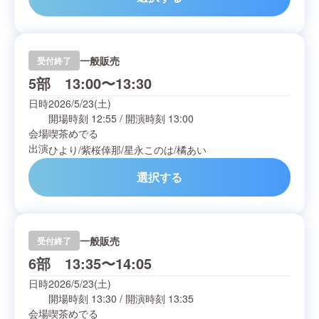
一般販売
受付終了
5部 13:00〜13:30
日時
2026/5/23(土)
開場時刻
12:55
/
開演時刻
13:00
会場
喫茶めでる
出演
ひより
/
紫桜倖那
/
星永このは
/
橘あい
選択する
一般販売
受付終了
6部 13:35〜14:05
日時
2026/5/23(土)
開場時刻
13:30
/
開演時刻
13:35
会場
喫茶めでる