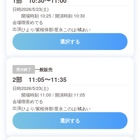
1部 10:30〜11:00
日時
2026/5/23(土)
開場時刻
10:25
/
開演時刻
10:30
会場
喫茶めでる
出演
ひより
/
紫桜倖那
/
星永このは
/
橘あい
選択する
一般販売
受付終了
2部 11:05〜11:35
日時
2026/5/23(土)
開場時刻
11:00
/
開演時刻
11:05
会場
喫茶めでる
出演
ひより
/
紫桜倖那
/
星永このは
/
橘あい
選択する