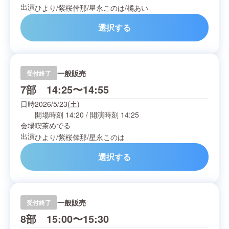
出演
ひより
/
紫桜倖那
/
星永このは
/
橘あい
選択する
一般販売
受付終了
7部 14:25〜14:55
日時
2026/5/23(土)
開場時刻
14:20
/
開演時刻
14:25
会場
喫茶めでる
出演
ひより
/
紫桜倖那
/
星永このは
選択する
一般販売
受付終了
8部 15:00〜15:30