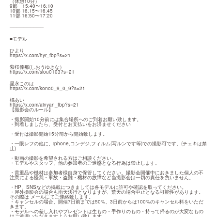
（休憩10分）

9部　15:40〜16:10

10部 16:15〜16:45

11部 16:50〜17:20
──────────
■モデル
https://x.com/hyr_fbp?s=21
https://x.com/siou0103?s=21
https://x.com/kono0_9_0_9?s=21
https://x.com/ainyan_fbp?s=21
【撮影会のルール】
・撮影開始10分前には集合場所へのご到着お願い致します。

・到着しましたら、受付とお支払いをお済ませください
・受付は撮影開始15分前から開始致します。
・一眼レフの他に、iphone,コンデジ,フィルム(写ルンです等)での撮影可です。(チェキは禁
止)
・動画の撮影を希望される方はご相談ください。

・モデルやスタッフ、他の参加者のご迷惑となる行為は禁止します。
・貴重品や機材は参加者様自身で保管してください。撮影会開催中におきました個人の不
注意による怪我・事故・盗難・機材の故障など当撮影会は一切の責任を負いません。
・HP、SNSなどの掲載につきましては各モデルに許可や確認を取ってください。

・屋外撮影会の場合も雨天決行となりますが、荒天の場合中止となる可能性があります。
その際は メールにてご連絡致します。

・キャンセルの場合、開催7日前までは50%、3日前からは100%のキャンセル料をいただ
きます。

・モデルへの差し入れやプレゼントは生もの・手作りのもの・持って帰るのが大変なもの
はご遠慮いただきますようお願い致します。