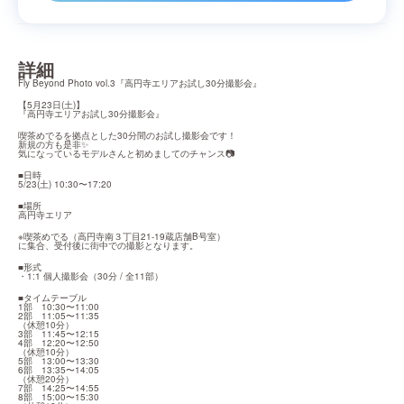
詳細
Fly Beyond Photo vol.3『高円寺エリアお試し30分撮影会』
【5月23日(土)】

『高円寺エリアお試し30分撮影会』
喫茶めでるを拠点とした30分間のお試し撮影会です！

新規の方も是非✨

気になっているモデルさんと初めましてのチャンス📷
■日時

5/23(土) 10:30〜17:20
■場所

高円寺エリア
※喫茶めでる（高円寺南３丁目21-19蔵店舗B号室）

に集合、受付後に街中での撮影となります。
■形式

・1:1 個人撮影会（30分 / 全11部）
■タイムテーブル

1部　10:30〜11:00

2部　11:05〜11:35

（休憩10分）

3部　11:45〜12:15

4部　12:20〜12:50

（休憩10分）

5部　13:00〜13:30

6部　13:35〜14:05

（休憩20分）

7部　14:25〜14:55

8部　15:00〜15:30
