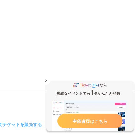
なら
1
複雑なイベントでも
かんたん登録！
分
主催者様はこちら
iveでチケットを販売する