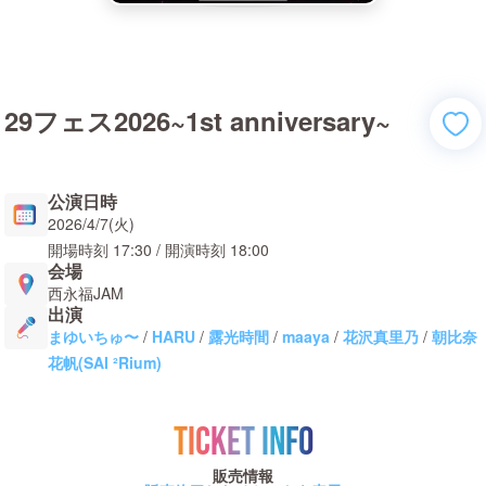
29フェス2026~1st anniversary~
公演日時
2026/4/7(火)
開場時刻
17:30
/ 開演時刻
18:00
会場
西永福JAM
出演
まゆいちゅ〜
/
HARU
/
露光時間
/
maaya
/
花沢真里乃
/
朝比奈
花帆(SAI ²Rium)
TICKET INFO
販売情報