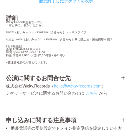
販売終了したチケットを表示
詳細
Wicky.Records主催ツーマン

「君と共に、君がいるから」
I'mew（あいみゅう）・kimikara（きみから）ツーマンライブ
なんとI'mew（あいみゅう）・kimikara（きみから）共に静止画・動画撮影可能！
6月19日(金)

会場:AOHARIUM TOKYO

時間:open 18:30 /start 19:00

料金:前売り2,000円/当日2,500円(＋各1D代)
※整理番号順の入場となります。
公演に関するお問合せ先
株式会社Wicky.Records（
hello@wicky-records.com
）
チケットサービスに関するお問い合わせは
こちら
から
申し込みに関する注意事項
携帯電話等の受信設定でドメイン指定受信を設定している方