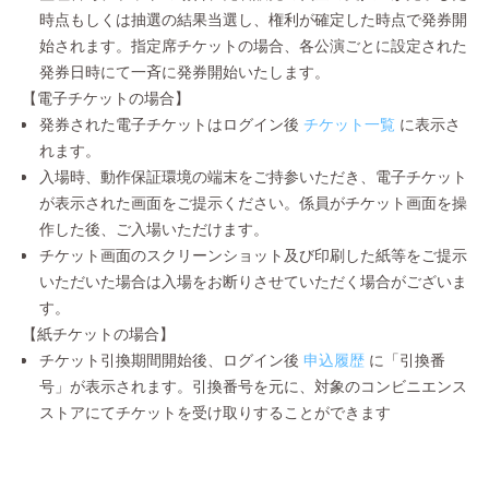
時点もしくは抽選の結果当選し、権利が確定した時点で発券開
始されます。指定席チケットの場合、各公演ごとに設定された
発券日時にて一斉に発券開始いたします。
【電子チケットの場合】
発券された電子チケットはログイン後
チケット一覧
に表示さ
れます。
入場時、動作保証環境の端末をご持参いただき、電子チケット
が表示された画面をご提示ください。係員がチケット画面を操
作した後、ご入場いただけます。
チケット画面のスクリーンショット及び印刷した紙等をご提示
いただいた場合は入場をお断りさせていただく場合がございま
す。
【紙チケットの場合】
チケット引換期間開始後、ログイン後
申込履歴
に「引換番
号」が表示されます。引換番号を元に、対象のコンビニエンス
ストアにてチケットを受け取りすることができます