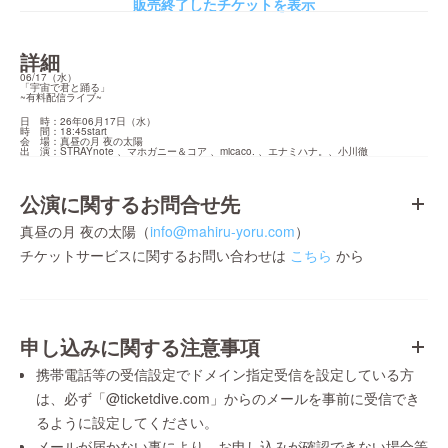
販売終了したチケットを表示
詳細
06/17（水）

「宇宙で君と踊る」

~有料配信ライブ~  
日　時：26年06月17日（水）

時　間：18:45start

会　場：真昼の月 夜の太陽

出　演：STRAYnote 、マホガニー＆コア 、micaco. 、エナミハナ。、小川徹
公演に関するお問合せ先
真昼の月 夜の太陽（
info@mahiru-yoru.com
）
チケットサービスに関するお問い合わせは
こちら
から
申し込みに関する注意事項
携帯電話等の受信設定でドメイン指定受信を設定している方
は、必ず「@ticketdive.com」からのメールを事前に受信でき
るように設定してください。
メールが届かない事により、お申し込みが確認できない場合等