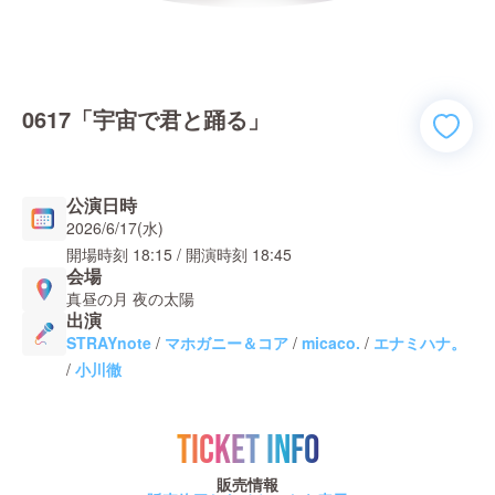
0617「宇宙で君と踊る」
公演日時
2026/6/17(水)
開場時刻
18:15
/ 開演時刻
18:45
会場
真昼の月 夜の太陽
出演
STRAYnote
/
マホガニー＆コア
/
micaco.
/
エナミハナ。
/
小川徹
TICKET INFO
販売情報